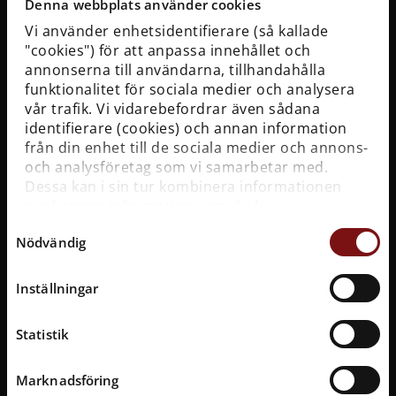
Denna webbplats använder cookies
Vi använder enhetsidentifierare (så kallade
"cookies") för att anpassa innehållet och
Kontakta oss
annonserna till användarna, tillhandahålla
Telefon: 46-8-519 548 80
funktionalitet för sociala medier och analysera
E-post:
registrator@statensmuseermtf.se
vår trafik. Vi vidarebefordrar även sådana
Mer kontaktinformation
identifierare (cookies) och annan information
från din enhet till de sociala medier och annons-
Adress
och analysföretag som vi samarbetar med.
Dessa kan i sin tur kombinera informationen
Galärvarvsvägen 14
med annan information som du har
Stockholm
tillhandahållit dem eller som de har samlat in
Samtyckesval
Nödvändig
när du har använt deras tjänster. För mer
Vasamuseets kundtjänstsida
information, se
cookies
.
Inställningar
Sök bland våra vanligaste frågor och svar.
Till
kundtjänstsidan.
Statistik
Biljetter
Marknadsföring
Se priser och köp biljetter