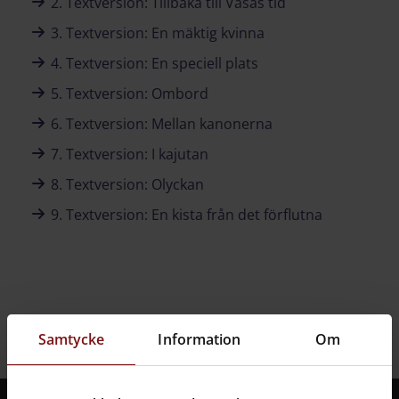
2. Textversion: Tillbaka till Vasas tid
3. Textversion: En mäktig kvinna
4. Textversion: En speciell plats
5. Textversion: Ombord
6. Textversion: Mellan kanonerna
7. Textversion: I kajutan
8. Textversion: Olyckan
9. Textversion: En kista från det förflutna
Senast uppdaterad 2022-12-07
Samtycke
Information
Om