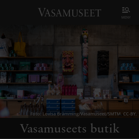
meny
Foto: Lovisa Brämming/Vasamuseet/SMTM. CC-BY.
Vasamuseets butik