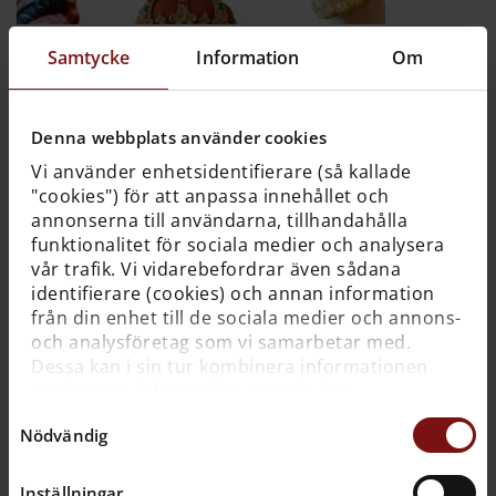
Samtycke
Information
Om
Bok: Vasas skulpturer
Bok: Vasas skulpturer, redaktör Anna Maria
Forssberg.
Denna webbplats använder cookies
Pris: 250 kronor.
Vi använder enhetsidentifierare (så kallade
"cookies") för att anpassa innehållet och
annonserna till användarna, tillhandahålla
funktionalitet för sociala medier och analysera
vår trafik. Vi vidarebefordrar även sådana
identifierare (cookies) och annan information
från din enhet till de sociala medier och annons-
och analysföretag som vi samarbetar med.
Dessa kan i sin tur kombinera informationen
med annan information som du har
tillhandahållit dem eller som de har samlat in
Samtyckesval
Nödvändig
när du har använt deras tjänster. För mer
information, se
cookies
.
Inställningar