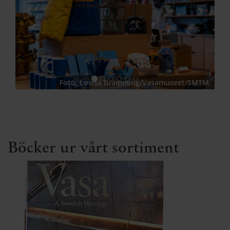
Foto: Lovisa Brämming/Vasamuseet/SMTM.
Böcker ur vårt sortiment