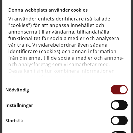
Denna webbplats använder cookies
9.00
Svenska
Vi använder enhetsidentifierare (så kallade
"cookies") för att anpassa innehållet och
annonserna till användarna, tillhandahålla
9.20
Engelska
funktionalitet för sociala medier och analysera
vår trafik. Vi vidarebefordrar även sådana
identifierare (cookies) och annan information
från din enhet till de sociala medier och annons-
9.40
Engelska
och analysföretag som vi samarbetar med.
Dessa kan i sin tur kombinera informationen
med annan information som du har
10.00
tillhandahållit dem eller som de har samlat in
Engelska
Samtyckesval
Nödvändig
när du har använt deras tjänster. För mer
information, se
cookies
.
Inställningar
10.20
Engelska
Statistik