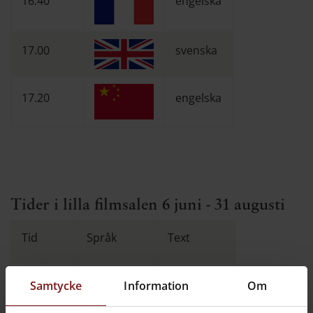
16.40
engelska
17.00
svenska
17.20
engelska
Tider i lilla filmsalen 6 juni - 31 augusti
Tid
Språk
Text
Samtycke
Information
Om
8.40
Engelska