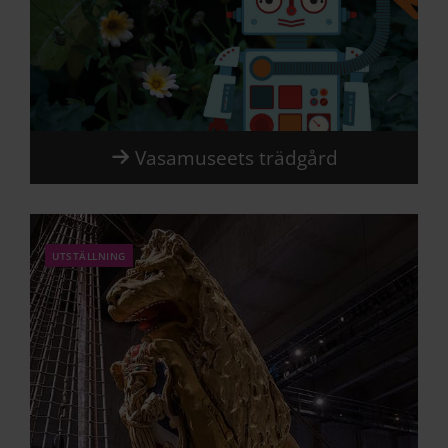
Vasamuseets trädgård
utställning