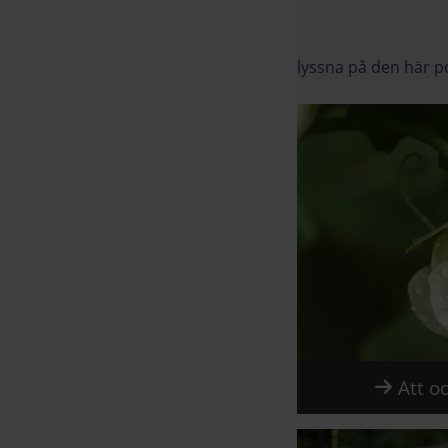
Fördjupn
Vänligen accepter
lyssna på den här 
Att od