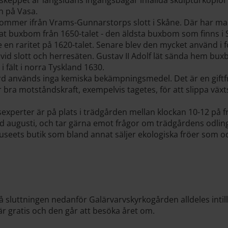
n på Vasa.
mer ifrån Vrams-Gunnarstorps slott i Skåne. Där har m
kat buxbom från 1650-talet - den äldsta buxbom som finns i
e en raritet på 1620-talet. Senare blev den mycket använd i 
vid slott och herresäten. Gustav II Adolf lät sända hem bu
i fält i norra Tyskland 1630.
rd används inga kemiska bekämpningsmedel. Det är en giftf
 bra motståndskraft, exempelvis tagetes, för att slippa vä
experter är på plats i trädgården mellan klockan 10-12 på f
med augusti, och tar gärna emot frågor om trädgårdens odlin
seets butik som bland annat säljer ekologiska fröer som o
å sluttningen nedanför Galärvarvskyrkogården alldeles intill
är gratis och den går att besöka året om.