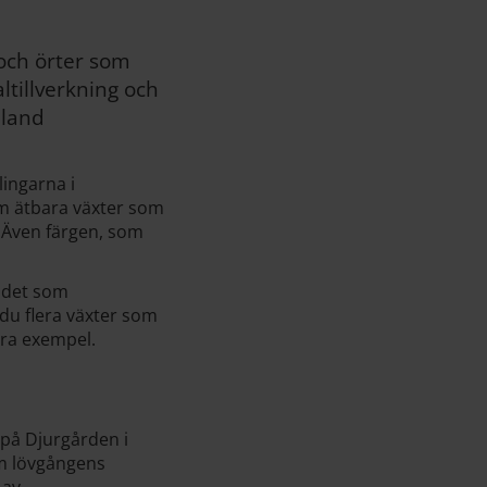
 och örter som
ltillverkning och
bland
lingarna i
tom ätbara växter som
e. Även färgen, som
n det som
du flera växter som
ågra exempel.
på Djurgården i
ram lövgångens
 av