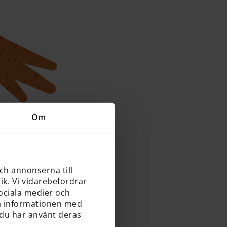
Om
och annonserna till
ik. Vi vidarebefordrar
sociala medier och
ra informationen med
 du har använt deras