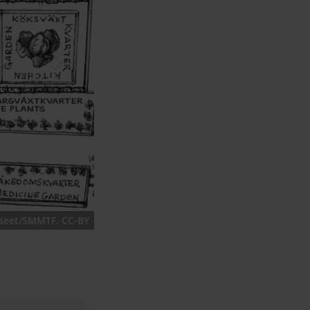
useet/SMMTF. CC-BY