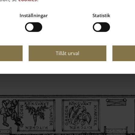
med Flora
årdsrobot på en guidad tur genom Vasas trädgård med din m
Inställningar
Statistik
ra
Tillåt urval
et med Vasamuseets trädgårdsbot
-guiden Flora visar vägen i Vasamuseets trädgård