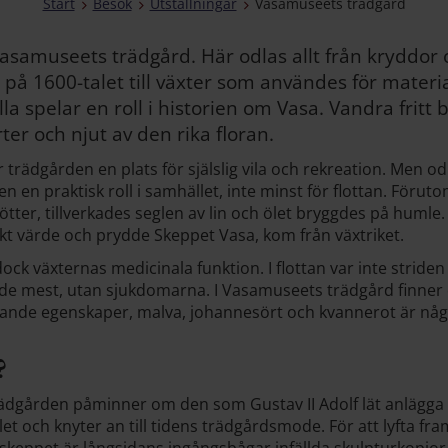
Start
Besök
Utställningar
Vasamuseets trädgård
asamuseets trädgård. Här odlas allt från kryddor
på 1600-talet till växter som användes för materia
la spelar en roll i historien om Vasa. Vandra fritt 
ter och njut av den rika floran.
 trädgården en plats för själslig vila och rekreation. Men od
 en praktisk roll i samhället, inte minst för flottan. Föru
 rötter, tillverkades seglen av lin och ölet bryggdes på huml
kt värde och prydde Skeppet Vasa, kom från växtriket.
r dock växternas medicinala funktion. I flottan var inte stride
de mest, utan sjukdomarna. I Vasamuseets trädgård finner 
äkande egenskaper, malva, johannesört och kvannerot är n
?
ädgården påminner om den som Gustav II Adolf lät anlägga 
let och knyter an till tidens trädgårdsmode. För att lyfta f
l skeppet är långsidans ingångsbågar infällda skulpturkopior