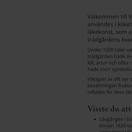
Välkommen till V
användes i köket 
läkekonst, som al
trädgårdens kvar
Under 1600-talet var
trädgården hade även
kål, ärtor och olika
hade stort symbolis
Viktigast av allt va
besättningen frukta
odlades för dess l
Visste du att
Lövgången i tr
början 1620-ta
anknytning til