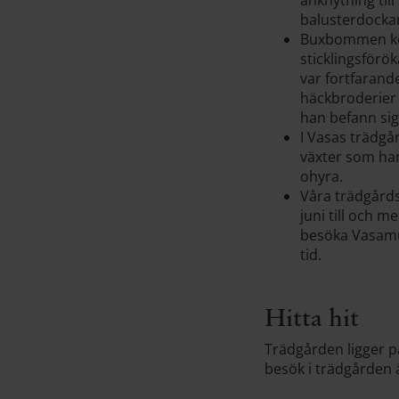
balusterdocka
Buxbommen kom
sticklingsförö
var fortfarand
häckbroderier 
han befann sig 
I Vasas trädgå
växter som har
ohyra.
Våra trädgårds
juni till och 
besöka Vasamu
tid.
Hitta hit
Trädgården ligger p
besök i trädgården 