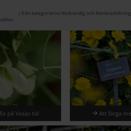
ing i Vasas trädgård
a cookies från kategorierna Nödvändig och Marknadsföring 
podden.
la på Vasas tid
Att färga me