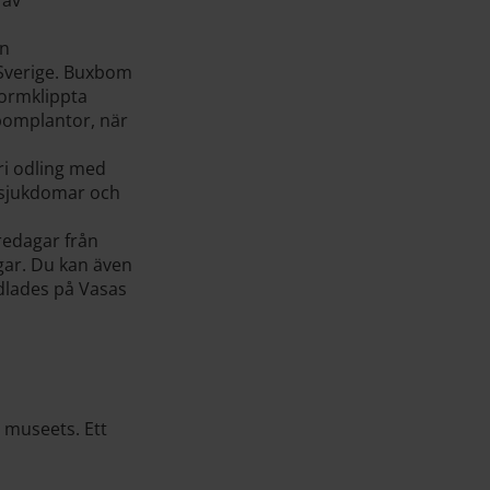
an
 Sverige. Buxbom
formklippta
xbomplantor, när
ri odling med
xtsjukdomar och
redagar från
gar. Du kan även
dlades på Vasas
 museets. Ett