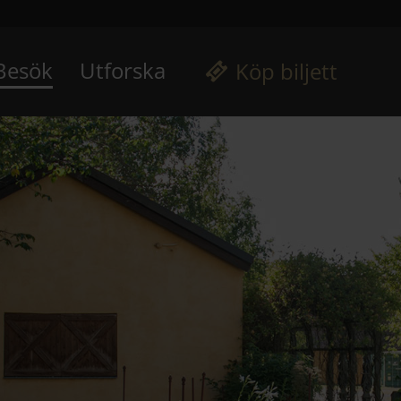
Besök
Utforska
Köp biljett