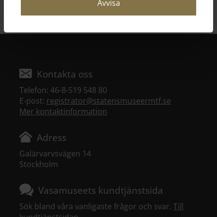
Avvisa
Senast uppdaterad 2024-08-30
Kontakta oss
Telefon: 46-8-519 548 80
E-post:
registrator@statensmuseermtf.se
Mer kontaktinformation
Adress
Galärvarvsvägen 14
Stockholm
Vasamuseets kundtjänstsida
Sök bland våra vanligaste frågor och svar.
Till