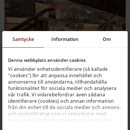
Samtycke
Information
Om
Denna webbplats använder cookies
Vi använder enhetsidentifierare (så kallade
"cookies") för att anpassa innehållet och
annonserna till användarna, tillhandahålla
funktionalitet för sociala medier och analysera
vår trafik. Vi vidarebefordrar även sådana
bild
identifierare (cookies) och annan information
från din enhet till de sociala medier och annons-
Det gamla kölstödet under Vasa
och analysföretag som vi samarbetar med.
Dessa kan i sin tur kombinera informationen
Anneli Karlsson, Vasamuseet/SMTM
med annan information som du har