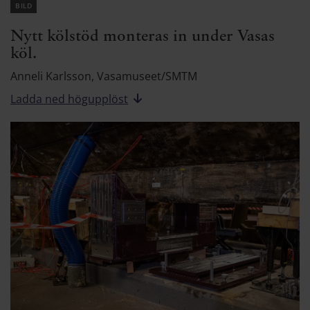
bild
Nytt kölstöd monteras in under Vasas
köl.
Anneli Karlsson, Vasamuseet/SMTM
Ladda ned högupplöst