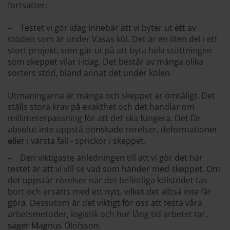
fortsätter:
– Testet vi gör idag innebär att vi byter ut ett av
stöden som är under Vasas köl. Det är en liten del i ett
stort projekt, som går ut på att byta hela stöttningen
som skeppet vilar i idag. Det består av många olika
sorters stöd, bland annat det under kölen.
Utmaningarna är många och skeppet är ömtåligt. Det
ställs stora krav på exakthet och det handlar om
millimeterpassning för att det ska fungera. Det får
absolut inte uppstå oönskade rörelser, deformationer
eller i värsta fall - sprickor i skeppet.
– Den viktigaste anledningen till att vi gör det här
testet är att vi vill se vad som händer med skeppet. Om
det uppstår rörelser när det befintliga kölstödet tas
bort och ersätts med ett nytt, vilket det alltså inte får
göra. Dessutom är det viktigt för oss att testa våra
arbetsmetoder, logistik och hur lång tid arbetet tar,
säger Magnus Olofsson.