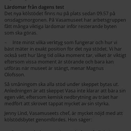
Lärdomar från dagens test
Det nya kölstödet finns nu på plats sedan 09.57 på
onsdagsmorgonen. På Vasamuseet har arbetsgruppen
fått många viktiga lärdomar inför resterande byten
som ska göras.
– Inte minst vilka verktyg som fungerar och hur vi
bäst mäter in exakt position för det nya stödet. Vi har
också sett hur lång tid olika moment tar, vilket är viktigt
eftersom vissa moment är störande och bara kan
utföras när museet är stängt, menar Magnus
Olofsson.
Så småningom ska alla stöd under skeppet bytas ut.
Anledningen är att skeppet Vasa inte klarar att bära sin
egen vikt, eftersom kemisk nedbrytning av träet har
medfört att skrovet tappat mycket av sin styrka.
Jenny Lind, Vasamuseets chef, är mycket nöjd med att
kölstödsbytet genomfördes. Hon säger: