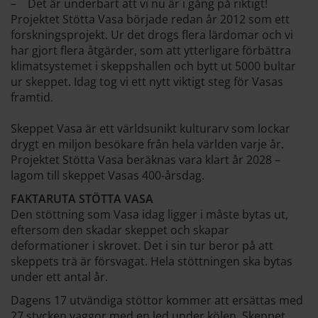
– Det är underbart att vi nu är i gång på riktigt!
Projektet Stötta Vasa började redan år 2012 som ett
forskningsprojekt. Ur det drogs flera lärdomar och vi
har gjort flera åtgärder, som att ytterligare förbättra
klimatsystemet i skeppshallen och bytt ut 5000 bultar
ur skeppet. Idag tog vi ett nytt viktigt steg för Vasas
framtid.
Skeppet Vasa är ett världsunikt kulturarv som lockar
drygt en miljon besökare från hela världen varje år.
Projektet Stötta Vasa beräknas vara klart år 2028 –
lagom till skeppet Vasas 400-årsdag.
FAKTARUTA STÖTTA VASA
Den stöttning som Vasa idag ligger i måste bytas ut,
eftersom den skadar skeppet och skapar
deformationer i skrovet. Det i sin tur beror på att
skeppets trä är försvagat. Hela stöttningen ska bytas
under ett antal år.
Dagens 17 utvändiga stöttor kommer att ersättas med
27 stycken vaggor med en led under kölen. Skeppet