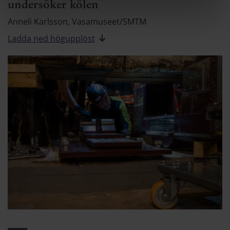
undersöker kölen
Anneli Karlsson, Vasamuseet/SMTM
Ladda ned högupplöst