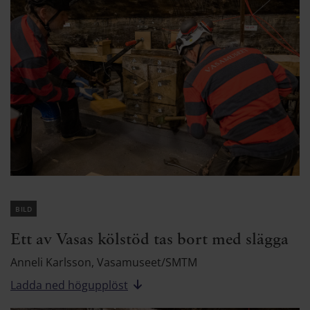
bild
Ett av Vasas kölstöd tas bort med slägga
Anneli Karlsson, Vasamuseet/SMTM
Ladda ned högupplöst