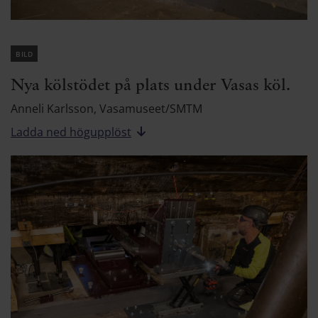
bild
Nya kölstödet på plats under Vasas köl.
Anneli Karlsson, Vasamuseet/SMTM
Ladda ned högupplöst