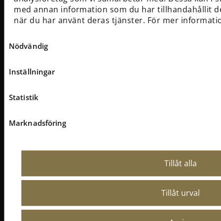
med annan information som du har tillhandahållit d
Följ och prenumerera
när du har använt deras tjänster. För mer informati
Facebook
Samtyckesval
Instagram
Nödvändig
YouTube
Inställningar
Statistik
Marknadsföring
Tillåt alla
Vasamuseet, Stockholm - En del av
Statens
museer för maritim, transport- och
försvarshistoria (SMMTF)
Tillåt urval