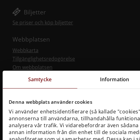
Biljetter
Se priser och köp biljetter
Webbplatsen
Webbkarta
Tillgänglighetsredogörelse
Om webbplatsen
Cookies
Samtycke
Information
Behandling av personuppgifter
Genvägar
Denna webbplats använder cookies
Vi använder enhetsidentifierare (så kallade "cookies"
Press
annonserna till användarna, tillhandahålla funktiona
Bransch
analysera vår trafik. Vi vidarebefordrar även sådana 
Visselblåsartjänst
annan information från din enhet till de sociala me
analysföretag som vi samarbetar med. Dessa kan i s