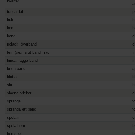
kvarter
b
tunga, kil
p
huk
h
hem
h
band
c
polack, överband
c
fem (sex, sju) band i rad
f
binda, lägga band
m
bryta band
s
blotta
b
slå
h
slagna brickor
c
spränga
f
spränga ett band
f
spela in
e
spela hem
b
hemspel
b