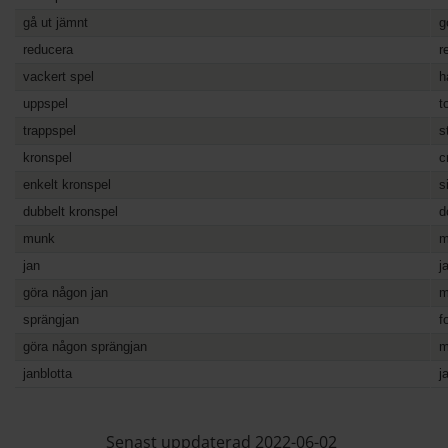
gå ut jämnt
g
reducera
r
vackert spel
h
uppspel
t
trappspel
s
kronspel
c
enkelt kronspel
s
dubbelt kronspel
d
munk
m
jan
j
göra någon jan
m
sprängjan
f
göra någon sprängjan
m
janblotta
j
Senast uppdaterad 2022-06-02