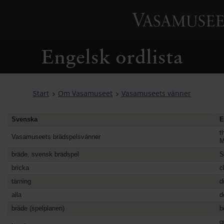
Engelsk ordlista
Start
Om Vasamuseet
Vasamuseets vänner
Svenska
E
t
Vasamuseets brädspelsvänner
M
bräde, svensk brädspel
S
bricka
c
tärning
d
alla
d
bräde (spelplanen)
b
q