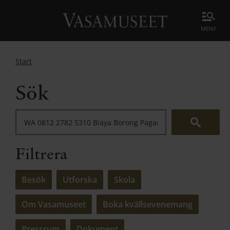
meny
Start
Sök
Filtrera
Besök
Utforska
Skola
Om Vasamuseet
Boka kvällsevenemang
Pressrum
Dokument