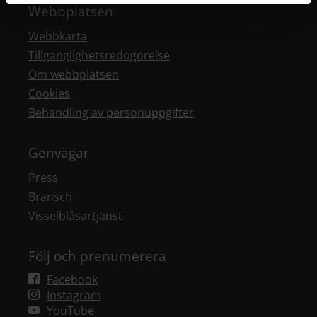
Webbplatsen
Webbkarta
Tillgänglighetsredogörelse
Om webbplatsen
Cookies
Behandling av personuppgifter
Genvägar
Press
Bransch
Visselblåsartjänst
Följ och prenumerera
Facebook
Instagram
YouTube