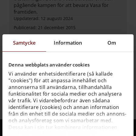
pågående kampen för att bevara Vasa för
framtiden.
Uppdaterad:
12 augusti 2024
Publicerad:
21 december 2015
Samtycke
Information
Om
Textversion:
Skeppsgårdsmodellen
Denna webbplats använder cookies
Vi använder enhetsidentifierare (så kallade
Skeppsgårdsmodellen på Vasamuseet visar
"cookies") för att anpassa innehållet och
hur skeppet bygdes.
annonserna till användarna, tillhandahålla
Uppdaterad:
12 maj 2023
Publicerad:
12 maj 2023
funktionalitet för sociala medier och analysera
vår trafik. Vi vidarebefordrar även sådana
identifierare (cookies) och annan information
från din enhet till de sociala medier och annons-
och analysföretag som vi samarbetar med.
Dessa kan i sin tur kombinera informationen
med annan information som du har