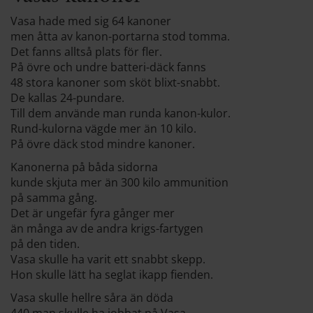
Vasa hade med sig 64 kanoner
men åtta av kanon-portarna stod tomma.
Det fanns alltså plats för fler.
På övre och undre batteri-däck fanns
48 stora kanoner som sköt blixt-snabbt.
De kallas 24-pundare.
Till dem använde man runda kanon-kulor.
Rund-kulorna vägde mer än 10 kilo.
På övre däck stod mindre kanoner.
Kanonerna på båda sidorna
kunde skjuta mer än 300 kilo ammunition
på samma gång.
Det är ungefär fyra gånger mer
än många av de andra krigs-fartygen
på den tiden.
Vasa skulle ha varit ett snabbt skepp.
Hon skulle lätt ha seglat ikapp fienden.
Vasa skulle hellre såra än döda