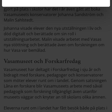
Förutom de besök Anna Silwerulv och Emilie Börefelt
gjort på plats i skolor har det i år även gått att boka
Vasamuseets konservatorer Johanna Sandström och
Malin Sahlstedt.
Johanna visade elever den nya utställningen I liv och
död digitalt och berättade om sin roll i
utställningsarbetet. Malin visade arbetet med Vasas
nya stöttning och berättade även om forskningen om
hur Vasa var bemålad.
Vasamuseet och Forskarfredag
Vasamuseet har deltagit i Forskarfredag i sju år och
bidragit med forskare, pedagoger och konservatorer
som möter elever runt om i landet. Genom satsningen
Låna en forskare blir Vasamuseets arbete med såväl
pedagogik som forskning tillgängligt även utanför
museets väggar och knyter an till skolans olika ämnen.
Eleverna runt om i landet har fått besök både på plats i