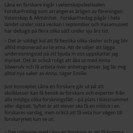
Låna en forskare ingår i vetenskapsfestivalen
ForskarFredag som arrangeras årligen av föreningen
Vetenskap & Allmänhet. ForskarFredag pågår i hela
landet under sista veckan i september och Vasamuseet
har deltagit på flera olika sätt under sju års tid.
– Det är väldigt kul att få besöka olika skolor och jag blir
alltid imponerad av lärarna. Att de väljer att lägga
undervisningstid på att bjuda in oss uppskattar jag
mycket. Det är också roligt att åka ut med Anna
Silwerulv och få arbeta över enhetsgränser. Jag lär mig
alltid nya saker av Anna, säger Emilie.
Just konceptet Låna en forskare går ut på att
skolklasser kan få besök av forskare och experter från
alla möjliga olika forskningsfält – på plats i klassrummet
eller digitalt. Syftet är att elever ska få en inblick i en
forskares vardag, men också att få veta hur vägen till
forskaryrket kan se ut.
– Det roligaste med Låna en forskare är att få komma