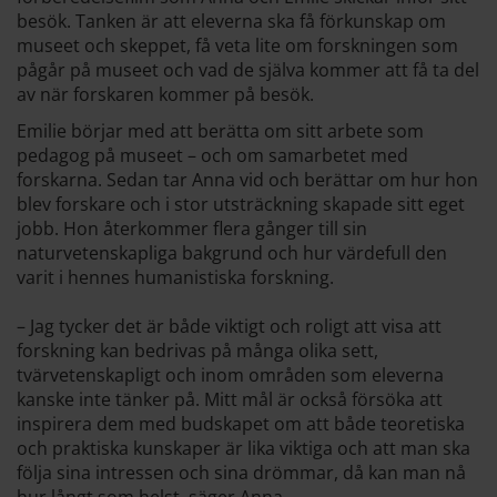
besök. Tanken är att eleverna ska få förkunskap om
museet och skeppet, få veta lite om forskningen som
pågår på museet och vad de själva kommer att få ta del
av när forskaren kommer på besök.
Emilie börjar med att berätta om sitt arbete som
pedagog på museet – och om samarbetet med
forskarna. Sedan tar Anna vid och berättar om hur hon
blev forskare och i stor utsträckning skapade sitt eget
jobb. Hon återkommer flera gånger till sin
naturvetenskapliga bakgrund och hur värdefull den
varit i hennes humanistiska forskning.
– Jag tycker det är både viktigt och roligt att visa att
forskning kan bedrivas på många olika sett,
tvärvetenskapligt och inom områden som eleverna
kanske inte tänker på. Mitt mål är också försöka att
inspirera dem med budskapet om att både teoretiska
och praktiska kunskaper är lika viktiga och att man ska
följa sina intressen och sina drömmar, då kan man nå