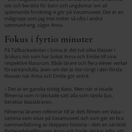
ute och berätta för barn och ungdomar om all
spännande forskning vi gör på Vasamuseet. Det är en
målgrupp som jag inte möter så ofta i andra
sammanhang, säger Anna.
Fokus i fyrtio minuter
På Tallbackaskolan i Solna är det två olika klasser i
årskurs nio som har bokat Anna och Emilie till sina
respektive klassrum. Både lärare och flera elever verkar
förväntansfulla, även om det är lite rörigt i den första
klassen när Anna och Emilie gör entré.
– Det är en ganska stökig klass. Men när vi visade
filmerna som ni skickade satt alla som tända ljus,
berättar klassläraren.
Filmerna läraren refererar till är dels filmen om Vasa –
samma som visas på Vasamuseet och som ger en bra
sammanfattning av skeppets historia – dels en särskild
förberedelsefilm som Anna och Emile skickar inför sitt